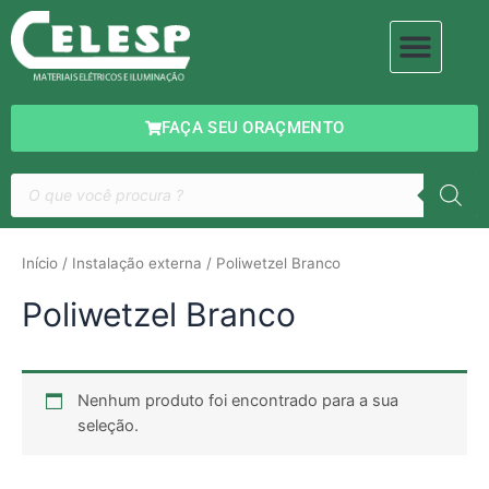
1
9
Ir
Men
p
p
para
MATERIAIS ELÉTRICOS
ILUMINAÇÃO DECORATIVA
r
r
o
o
o
conteúdo
d
d
u
u
FAÇA SEU ORAÇMENTO
t
t
o
o
Pesquisar
s
produtos
Início
/
Instalação externa
/ Poliwetzel Branco
Poliwetzel Branco
Nenhum produto foi encontrado para a sua
seleção.