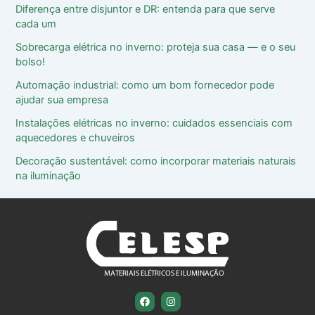
Diferença entre disjuntor e DR: entenda para que serve
cada um
Sobrecarga elétrica no inverno: proteja sua casa ― e o seu
bolso!
Automação industrial: como um bom fornecedor pode
ajudar sua empresa
Instalações elétricas no inverno: cuidados essenciais com
aquecedores e chuveiros
Decoração sustentável: como incorporar materiais naturais
na iluminação
F
I
a
n