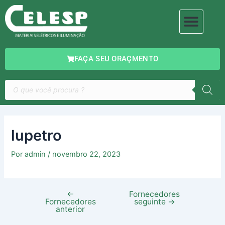
Ir
Navegação
Men
para
de
MATERIAIS ELÉTRICOS
ILUMINAÇÃO DECORATIVA
o
Post
conteúdo
FAÇA SEU ORAÇMENTO
Pesquisar
produtos
lupetro
Por
admin
/
novembro 22, 2023
←
Fornecedores
Fornecedores
seguinte
→
anterior