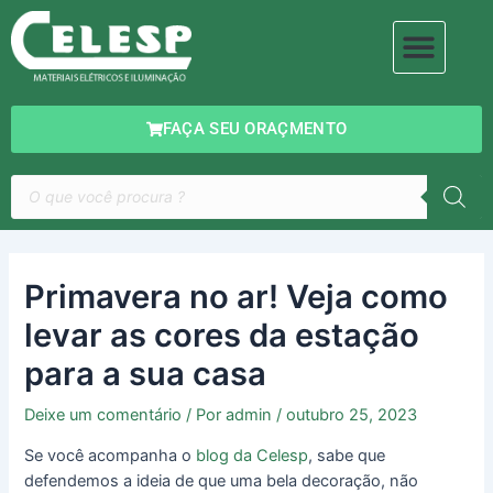
Ir
Navegação
Men
para
de
MATERIAIS ELÉTRICOS
ILUMINAÇÃO DECORATIVA
o
Post
conteúdo
FAÇA SEU ORAÇMENTO
Pesquisar
produtos
Primavera no ar! Veja como
levar as cores da estação
para a sua casa
Deixe um comentário
/ Por
admin
/
outubro 25, 2023
Se você acompanha o
blog da Celesp
, sabe que
defendemos a ideia de que uma bela decoração, não