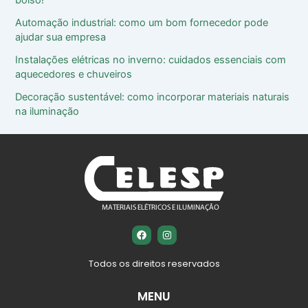
bolso!
Automação industrial: como um bom fornecedor pode
ajudar sua empresa
Instalações elétricas no inverno: cuidados essenciais com
aquecedores e chuveiros
Decoração sustentável: como incorporar materiais naturais
na iluminação
F
I
a
n
c
s
e
t
Todos os direitos reservados
b
a
o
g
o
r
MENU
k
a
m