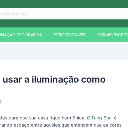
ar
s
MINAÇÃO DECORATIVA
REPRESENTANTES
FORNECEDORE
 usar a iluminação como
3
adas para que sua casa fique harmônica. O
Feng Shui
é
nhando espaço entre aqueles que entendem que as cores