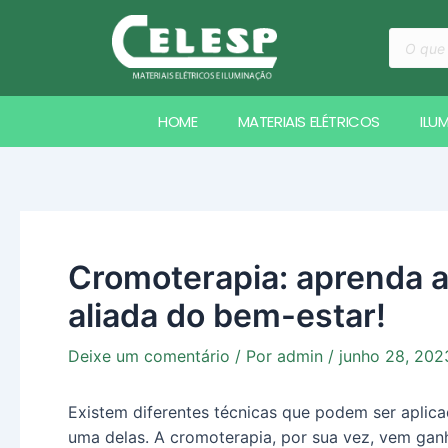
Ir
Navegação
Pesquis
para
de
produto
o
Post
conteúdo
HOME
MATERIAIS ELÉTRICOS
ILU
Cromoterapia: aprenda a
aliada do bem-estar!
Deixe um comentário
/ Por
admin
/
junho 28, 202
Existem diferentes técnicas que podem ser aplic
uma delas. A cromoterapia, por sua vez, vem ga