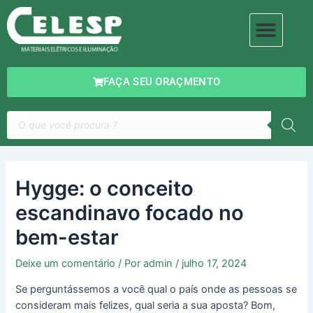
Ir
Navegação
Men
para
de
MATERIAIS ELÉTRICOS
ILUMINAÇÃO DECORATIVA
o
Post
conteúdo
FAÇA SEU ORAÇMENTO
Pesquisar
produtos
Hygge: o conceito
escandinavo focado no
bem-estar
Deixe um comentário
/ Por
admin
/
julho 17, 2024
Se perguntássemos a você qual o país onde as pessoas se
consideram mais felizes, qual seria a sua aposta? Bom,