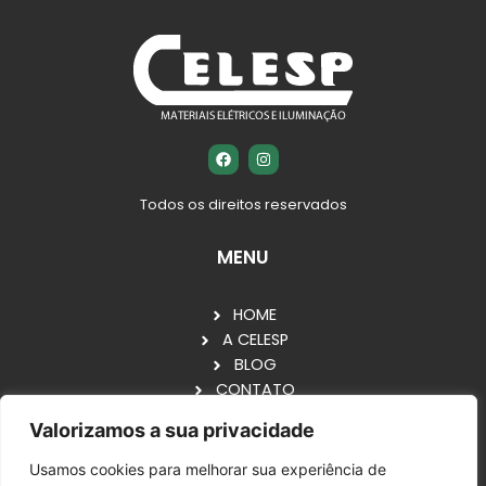
F
I
a
n
c
s
e
t
Todos os direitos reservados
b
a
o
g
o
r
MENU
k
a
m
HOME
A CELESP
BLOG
CONTATO
Valorizamos a sua privacidade
VOCÊ TAMBÉM GOSTA DE ECONOMIZAR, NÃO É?
ENTÃO FAÇA UM ORÇAMENTO AGORA.GARANTIMOS
Usamos cookies para melhorar sua experiência de