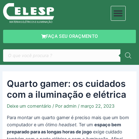
Ir
Navegação
Men
para
de
MATERIAIS ELÉTRICOS
ILUMINAÇÃO DECORATIVA
o
Post
conteúdo
FAÇA SEU ORAÇMENTO
Pesquisar
produtos
Quarto gamer: os cuidados
com a iluminação e elétrica
Deixe um comentário
/ Por
admin
/
março 22, 2023
Para montar um quarto gamer é preciso mais que um bom
computador e um ótimo
headset.
Ter um
espaço bem
preparado para as longas horas de jogo
exige cuidado
também com a parte elétrica e com a iluminação. Afinal,