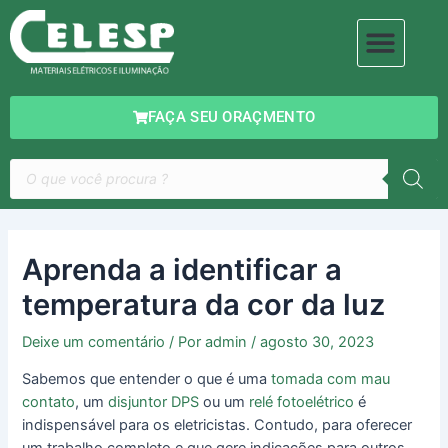
Ir
Navegação
Men
para
de
MATERIAIS ELÉTRICOS
ILUMINAÇÃO DECORATIVA
o
Post
conteúdo
FAÇA SEU ORAÇMENTO
Pesquisar
produtos
Aprenda a identificar a
temperatura da cor da luz
Deixe um comentário
/ Por
admin
/
agosto 30, 2023
Sabemos que entender o que é uma
tomada com mau
contato
, um
disjuntor DPS
ou um
relé fotoelétrico
é
indispensável para os eletricistas. Contudo, para oferecer
um trabalho completo e que gere indicações para outros