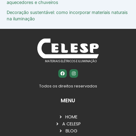
aquecedores e chuveiros
Decoração sustentável: como incorporar materiais naturais
na iluminação
F
I
a
n
c
s
e
t
Todos os direitos reservados
b
a
o
g
o
r
MENU
k
a
m
HOME
A CELESP
BLOG