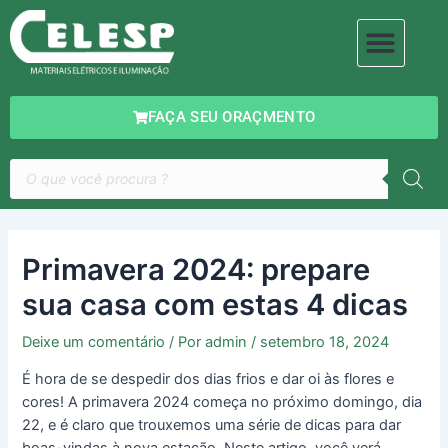
Ir
Navegação
Men
para
de
MATERIAIS ELÉTRICOS
ILUMINAÇÃO DECORATIVA
o
Post
conteúdo
FAÇA SEU ORAÇMENTO
Pesquisar
produtos
Primavera 2024: prepare
sua casa com estas 4 dicas
Deixe um comentário
/ Por
admin
/
setembro 18, 2024
É hora de se despedir dos dias frios e dar oi às flores e
cores! A primavera 2024 começa no próximo domingo, dia
22, e é claro que trouxemos uma série de dicas para dar
boas-vindas à nova estação. Neste artigo, você verá