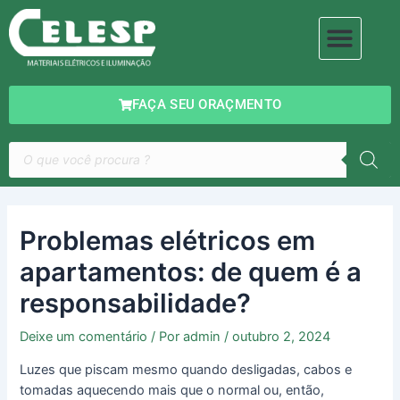
Ir
Navegação
Men
para
de
MATERIAIS ELÉTRICOS
ILUMINAÇÃO DECORATIVA
o
Post
conteúdo
FAÇA SEU ORAÇMENTO
Pesquisar
produtos
Problemas elétricos em
apartamentos: de quem é a
responsabilidade?
Deixe um comentário
/ Por
admin
/
outubro 2, 2024
Luzes que piscam mesmo quando desligadas, cabos e
tomadas aquecendo mais que o normal ou, então,