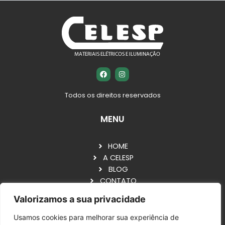
F
I
a
n
c
s
e
t
Todos os direitos reservados
b
a
o
g
o
r
MENU
k
a
m
HOME
A CELESP
BLOG
CONTATO
Valorizamos a sua privacidade
VOCÊ TAMBÉM GOSTA DE ECONOMIZAR, NÃO É?
ENTÃO FAÇA UM ORÇAMENTO AGORA.GARANTIMOS
Usamos cookies para melhorar sua experiência de